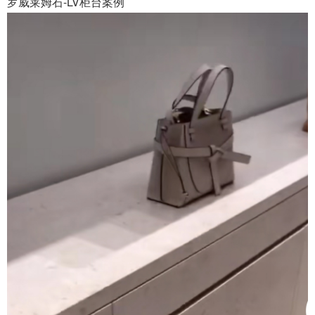
罗威莱姆石-LV柜台案例