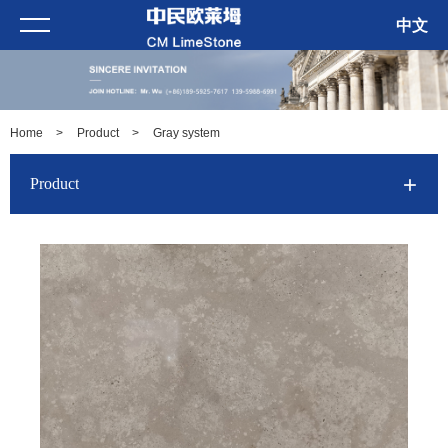
中文
Home
>
Product
>
Gray system
Product